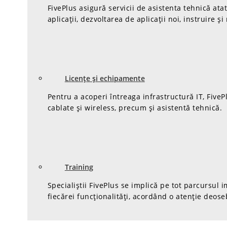
FivePlus asigură servicii de asistenta tehnică at
aplicații, dezvoltarea de aplicații noi, instruire și
Licențe și echipamente
Pentru a acoperi întreaga infrastructură IT, Five
cablate și wireless, precum și asistentă tehnică.
Training
Specialiștii FivePlus se implică pe tot parcursul
fiecărei funcționalități, acordând o atenție deoseb