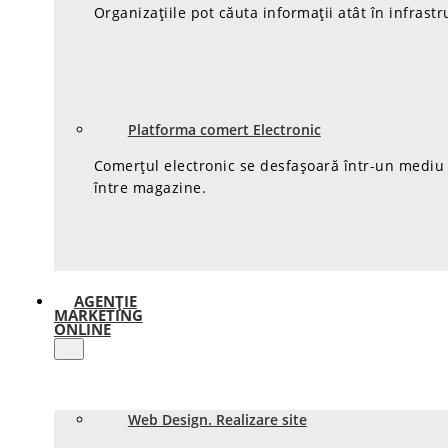
Organizațiile pot căuta informații atât în infrastr
Platforma comert Electronic
Comerțul electronic se desfașoară într-un mediu d
între magazine.
AGENȚIE
MARKETING
ONLINE
Web Design. Realizare site