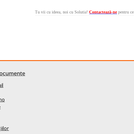
Tu vii cu ideea, noi cu Solutia!
Contactează-ne
pentru ce
documente
il
no
e
ilor