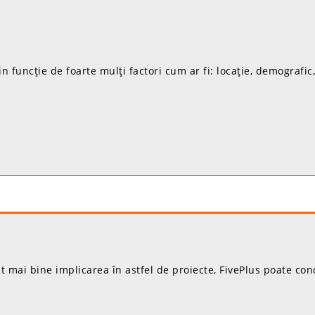
in funcție de foarte mulți factori cum ar fi: locație, demografi
ât mai bine implicarea în astfel de proiecte, FivePlus poate co