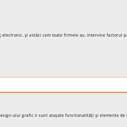
ectronic, și astăzi cam toate firmele au, intervine factorul p
ign-ului grafic ii sunt atașate functionalități și elemente de