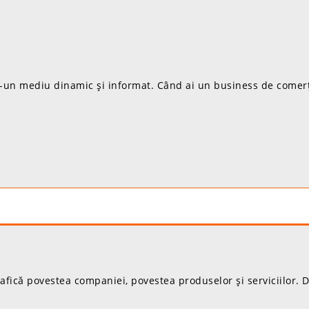
c
-un mediu dinamic și informat. Când ai un business de comerț el
ică povestea companiei, povestea produselor și serviciilor. Des