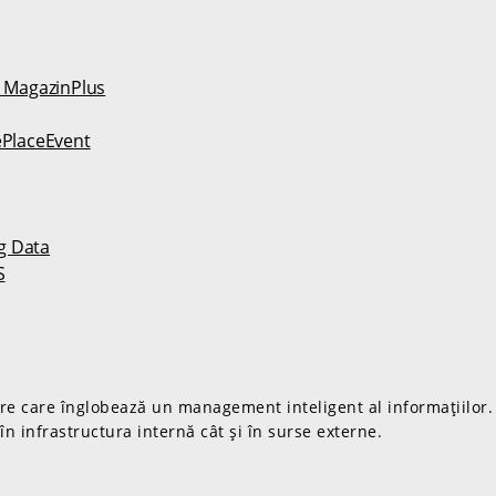
– MagazinPlus
ePlaceEvent
ng Data
S
are care înglobează un management inteligent al informațiilor.
în infrastructura internă cât și în surse externe.