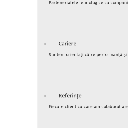
Parteneriatele tehnologice cu companii
Cariere
Suntem orientați către performanță și 
Referințe
Fiecare client cu care am colaborat ar