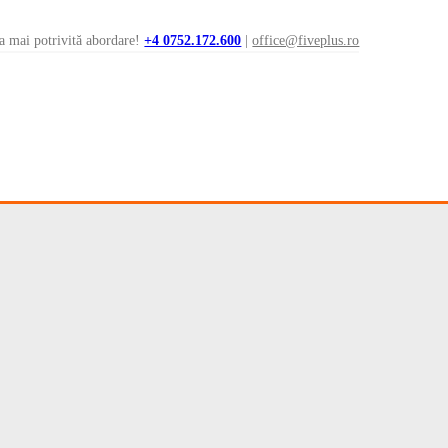
a mai potrivită abordare!
+4 0752.172.600
|
office@fiveplus.ro