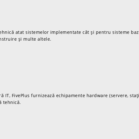
 tehnică atat sistemelor implementate cât și pentru sisteme ba
instruire și multe altele.
ră IT, FivePlus furnizează echipamente hardware (servere, stați
ă tehnică.