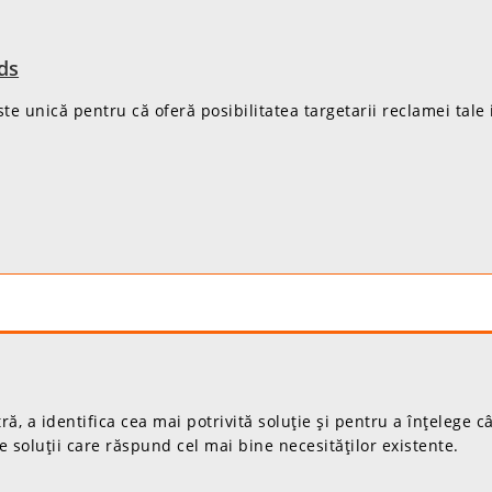
ds
e unică pentru că oferă posibilitatea targetarii reclamei tale 
, a identifica cea mai potrivită soluție și pentru a înțelege c
e soluții care răspund cel mai bine necesităților existente.