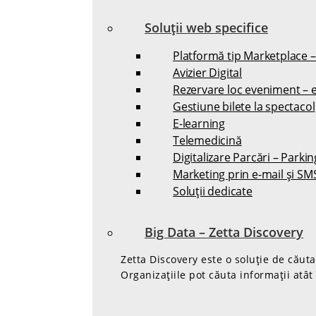
Soluții web specifice
Platformă tip Marketplace 
Avizier Digital
Rezervare loc eveniment – 
Gestiune bilete la spectacol
E-learning
Telemedicină
Digitalizare Parcări – Parki
Marketing prin e-mail și SM
Soluții dedicate
Big Data – Zetta Discovery
Zetta Discovery este o soluție de căut
Organizațiile pot căuta informații atât 