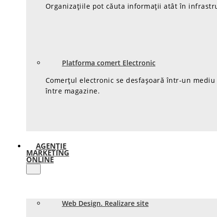
Organizațiile pot căuta informații atât în infrastr
Platforma comert Electronic
Comerțul electronic se desfașoară într-un mediu d
între magazine.
AGENȚIE
MARKETING
ONLINE
Web Design. Realizare site