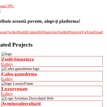
anii PPC
C
ribuie această poveste, alege-ți platforma!
book
Twitter
Reddit
LinkedIn
WhatsApp
Tumblr
Pinterest
Vk
Xing
Email
ated Projects
Zeolit-bionatura
Gallery
Cafea-ganoderma
Gallery
Luxuryestate
Gallery
Aventuradezvoltarii