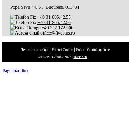
Popa Savu 44, S1, București, 011434
+40 31-805.42.55
+40 31-805.42.56
+40 752.172.600
office@fiveplus.ro
|
|
Termenii și condiții.
Politică Cookie
Politică Confidențialitate
©FivePlus 2006 –
2026 |
Hartă Site
Page load link