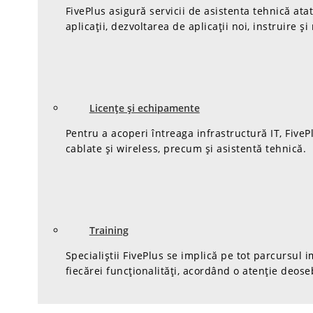
FivePlus asigură servicii de asistenta tehnică at
aplicații, dezvoltarea de aplicații noi, instruire și
Licențe și echipamente
Pentru a acoperi întreaga infrastructură IT, Five
cablate și wireless, precum și asistentă tehnică.
Training
Specialiștii FivePlus se implică pe tot parcursul
fiecărei funcționalități, acordând o atenție deoseb