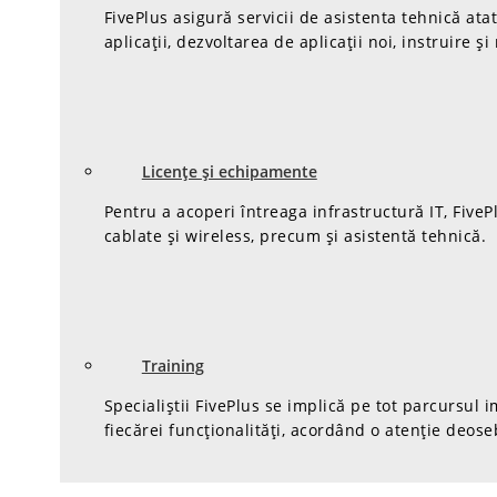
FivePlus asigură servicii de asistenta tehnică at
aplicații, dezvoltarea de aplicații noi, instruire și
Licențe și echipamente
Pentru a acoperi întreaga infrastructură IT, Five
cablate și wireless, precum și asistentă tehnică.
Training
Specialiștii FivePlus se implică pe tot parcursul
fiecărei funcționalități, acordând o atenție deoseb