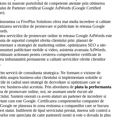
ions isi mareste portofoliul de competente atestate prin obtinerea
tului de Partener certificat Google AdWords (Google Certified
er).
inseamna ca FivePlus Solutions ofera mai multa incredere si calitate
rnizarea serviciilor de promovare si publicitate in reteaua Google
rds.
atea serviciilor de promovare online in reteaua Google AdWords este
nuta de suportul complet oferita clientului prin: planuri de
mentare a strategiei de marketing online, optimizarea SEO a site-
 anunturi publicitare mobile si video, asistenta avansata AdWords.
ntinuare actionam pentru cresterea competentelor certificate in
ea imbunatatirii permanente a calitatii serviciilor oferite clientilor
.
im servicii de consultanta strategica. Ne formam o viziune de
blu asupra business-ului clientului si implementam solutiile si
ciile in cadrul unei strategii de dezvoltare si optimizare care se
vesc business-ului acestuia. Prin abordarea de
plata la performanta
na de promovare online, noi, ne asumam unele riscuri ale
ctului. Suntem onorati ca avem alaturi un partener de incredere si
tant cum este Google. Certificarea competentelor companiei de
 Google ne plaseaza in zona restransa a companiilor care se bucura
est statut. Indiferent de tipul serviciului prestat, tinerea sub control a
selor este apreciata de catre partenerii nostri si este o dovada in plus