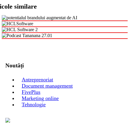
icole similare
Noutăți
Antreprenoriat
Document management
FivePlus
Marketing online
Tehnologie