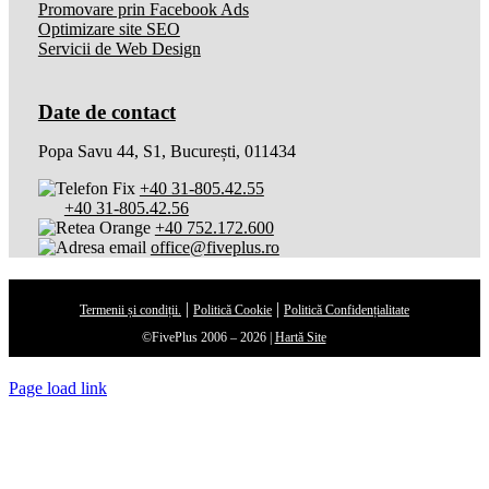
Promovare prin Facebook Ads
Optimizare site SEO
Servicii de Web Design
Date de contact
Popa Savu 44, S1, București, 011434
+40 31-805.42.55
+40 31-805.42.56
+40 752.172.600
office@fiveplus.ro
|
|
Termenii și condiții.
Politică Cookie
Politică Confidențialitate
©FivePlus 2006 –
2026 |
Hartă Site
Page load link