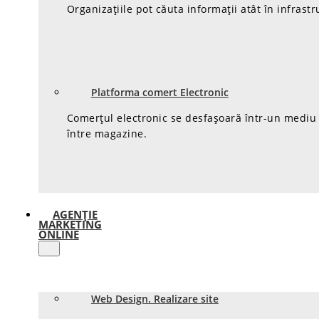
Organizațiile pot căuta informații atât în infrastr
Platforma comert Electronic
Comerțul electronic se desfașoară într-un mediu d
între magazine.
AGENȚIE
MARKETING
ONLINE
Web Design. Realizare site