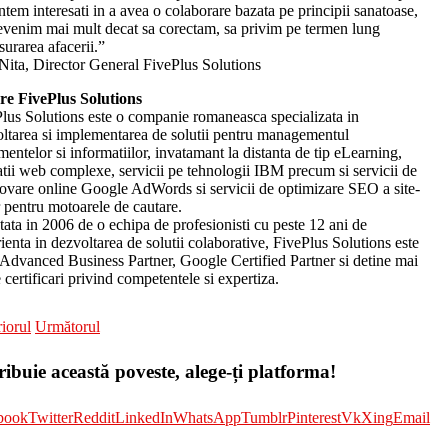
ntem interesati in a avea o colaborare bazata pe principii sanatoase,
evenim mai mult decat sa corectam, sa privim pe termen lung
surarea afacerii.”
Nita, Director General FivePlus Solutions
re FivePlus Solutions
lus Solutions este o companie romaneasca specializata in
ltarea si implementarea de solutii pentru managementul
entelor si informatiilor, invatamant la distanta de tip eLearning,
atii web complexe, servicii pe tehnologii IBM precum si servicii de
vare online Google AdWords si servicii de optimizare SEO a site-
r pentru motoarele de cautare.
ntata in 2006 de o echipa de profesionisti cu peste 12 ani de
ienta in dezvoltarea de solutii colaborative, FivePlus Solutions este
dvanced Business Partner, Google Certified Partner si detine mai
 certificari privind competentele si expertiza.
iorul
Următorul
ribuie această poveste, alege-ți platforma!
book
Twitter
Reddit
LinkedIn
WhatsApp
Tumblr
Pinterest
Vk
Xing
Email